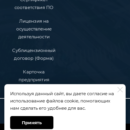
соответствия ПО
Лицензия на
осуществление
деятельности
Сублицензионный
договор (Форма)
Карточка
предприятия
Используя данный сайт, вы даете согласие на
использование файлов cookie, помогающих
Общество с ограниченной ответственностью "СИГНАЛ КИНЕТИК"
нам сделать его удобнее для вас.
E-mail: info@signalkc.ru
ИНН 9721230590
Почтовый адрес: 115191, г. Москва, Холодильный пер., д. 3, к. 1
Принять