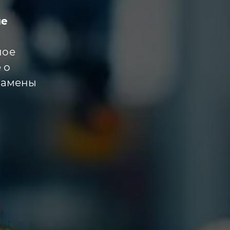
ие
ное
 о
замены