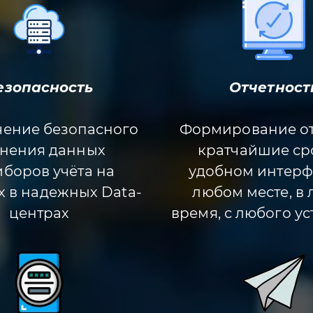
езопасность
Отчетност
чение безопасного
Формирование от
нения данных
кратчайшие ср
иборов учёта на
удобном интерф
х в надежных Data-
любом месте, в
центрах
время, с любого у