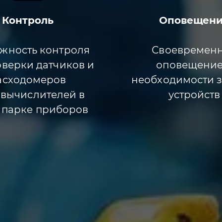
Контроль
Оповещен
жность контроля
Своевремен
оверки датчиков и
оповещение
асходомеров
необходимости 
овычислителей в
устройств
 парке приборов