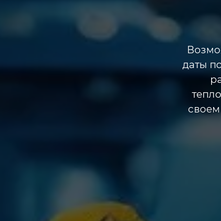
Возмо
даты п
р
тепл
своем